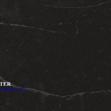
TER
y HRSN_Inc_info