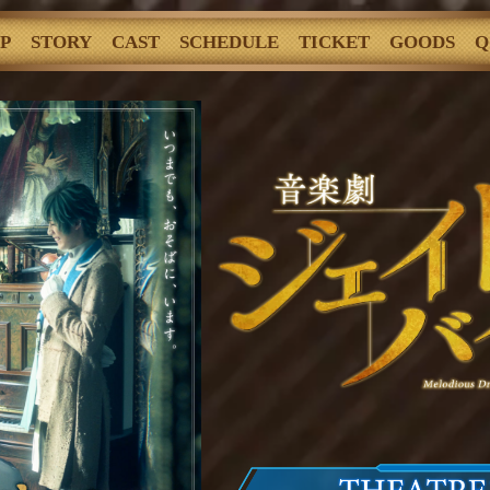
OP
STORY
CAST
SCHEDULE
TICKET
GOODS
Q