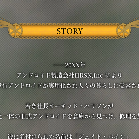
！
！
サイトが公開になりました！
──20XX年
アンドロイド製造会社HRSN,Inc.により
歩行アンドロイドが実用化され
人々の暮らしに受容さ
若き社長オーキッド・ハリソンが
た一体の旧式アンドロイドを
倉庫から見つけ、修理を
彼に名付けられた名前は
「ジェイド・バイン」