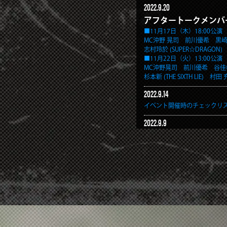
2022.9.20
アフタートークメンバ
■11月17日（木）18:00公演
MC沖野 晃司 前川優希 
志村玲於 (SUPER☆DRAGON
■11月22日（火）13:00公演
MC沖野晃司 前川優希 谷
杉本新 (THE SIXTH LIE)
村田 
2022.9.14
イベント開催時のチェックリ
2022.9.9
チケット情報公開！
各種先行販売の情報はこちら
2022.9.9
アフターイベント実施
アフタートーク、プレゼント
ールはこちら
2022.9.4