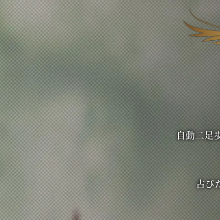
公演スケジュール公開
公演タイムテーブルはこちら
2022.7.31
特設サイトOPEN！
音楽劇ジェイド・バイン特設
自動二足
古び