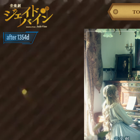
T
after 1354d