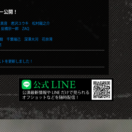
ー公開！
黒崎真音
君沢ユウキ 松村龍之介
) 反橋宗一郎 ZAQ
佳樹 千葉瑞己
深澤大河 花奈澪
充
ストを更新しました！
でご確認下さい。
決定！
抽選会、お見送り等アフターイベントを実施いたします。スケジュ